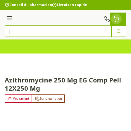
Aller au contenu
Conseil du pharmacien
Livraison rapide
Menu
Cherc
Rechercher
Azithromycine 250 Mg EG Comp Pell
12X250 Mg
Médicament
Sur prescription