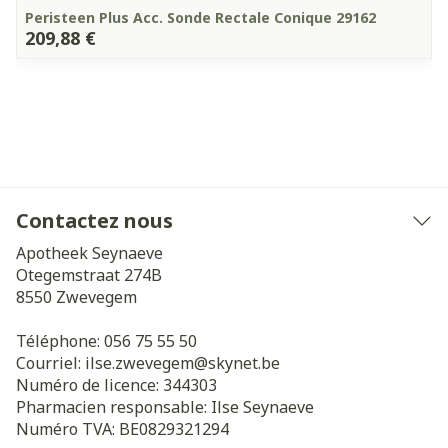
Peristeen Plus Acc. Sonde Rectale Conique 29162
209,88 €
Contactez nous
Apotheek Seynaeve
Otegemstraat 274B
8550
Zwevegem
Téléphone:
056 75 55 50
Courriel:
ilse.zwevegem@
skynet.be
Numéro de licence:
344303
Pharmacien responsable:
Ilse Seynaeve
Numéro TVA:
BE0829321294