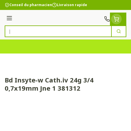
Aller au contenu
Conseil du pharmacien
Livraison rapide
Menu
Cherc
Rechercher
Bd Insyte-w Cath.iv 24g 3/4
0,7x19mm Jne 1 381312