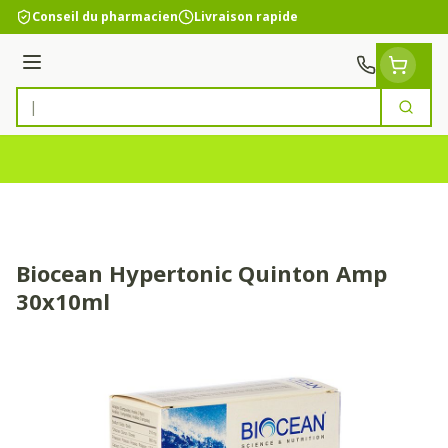
Aller au contenu
Conseil du pharmacien
Livraison rapide
Menu
Cherc
Rechercher
Biocean Hypertonic Quinton Amp
30x10ml