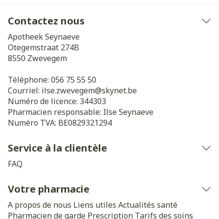
Contactez nous
Apotheek Seynaeve
Otegemstraat 274B
8550
Zwevegem
Téléphone:
056 75 55 50
Courriel:
ilse.zwevegem@
skynet.be
Numéro de licence:
344303
Pharmacien responsable:
Ilse Seynaeve
Numéro TVA:
BE0829321294
Service à la clientèle
FAQ
Votre pharmacie
A propos de nous
Liens utiles
Actualités santé
Pharmacien de garde
Prescription
Tarifs des soins