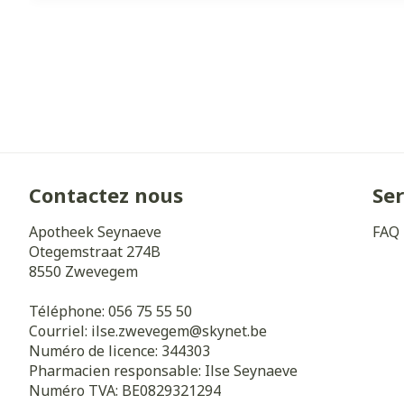
Contactez nous
Ser
Apotheek Seynaeve
FAQ
Otegemstraat 274B
8550
Zwevegem
Téléphone:
056 75 55 50
Courriel:
ilse.zwevegem@
skynet.be
Numéro de licence:
344303
Pharmacien responsable:
Ilse Seynaeve
Numéro TVA:
BE0829321294