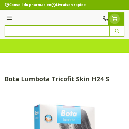
Aller au contenu
Conseil du pharmacien
Livraison rapide
Menu
Cherc
Rechercher
Bota Lumbota Tricofit Skin H24 S