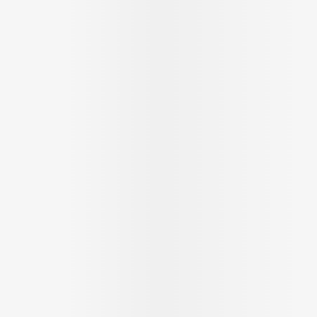
Ombres à paupières
Massage
Afficher plus
Afficher plu
ccessoires
Masques chirurgique
ge
Compléments
Répulsifs 
nutritionnels
mentation
- peau
Autobronzants
Rasage