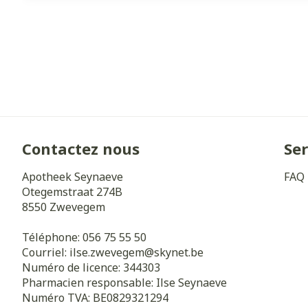
Contactez nous
Ser
Apotheek Seynaeve
FAQ
Otegemstraat 274B
8550
Zwevegem
Téléphone:
056 75 55 50
Courriel:
ilse.zwevegem@
skynet.be
Numéro de licence:
344303
Pharmacien responsable:
Ilse Seynaeve
Numéro TVA:
BE0829321294