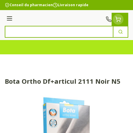
Aller au contenu
Conseil du pharmacien
Livraison rapide
Menu
Cherc
Rechercher
Bota Ortho Df+articul 2111 Noir N5