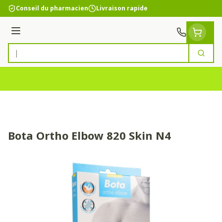
Aller au contenu
Conseil du pharmacien
Livraison rapide
Menu
Cherc
Rechercher
Bota Ortho Elbow 820 Skin N4