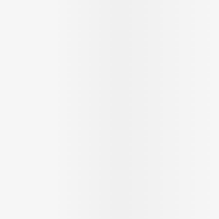
Ombres à paupières
Massage
Afficher plus
Afficher plu
ccessoires
Masques chirurgique
ge
Compléments
Répulsifs 
nutritionnels
mentation
- peau
Autobronzants
Rasage