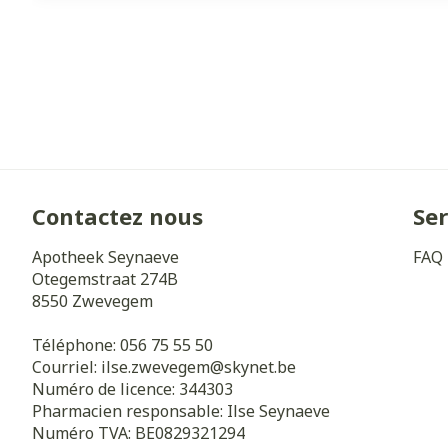
Contactez nous
Ser
Apotheek Seynaeve
FAQ
Otegemstraat 274B
8550
Zwevegem
Téléphone:
056 75 55 50
Courriel:
ilse.zwevegem@
skynet.be
Numéro de licence:
344303
Pharmacien responsable:
Ilse Seynaeve
Numéro TVA:
BE0829321294