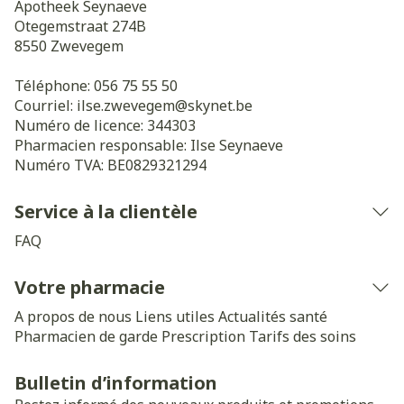
Apotheek Seynaeve
Otegemstraat 274B
8550
Zwevegem
Téléphone:
056 75 55 50
Courriel:
ilse.zwevegem@
skynet.be
Numéro de licence:
344303
Pharmacien responsable:
Ilse Seynaeve
Numéro TVA:
BE0829321294
Service à la clientèle
FAQ
Votre pharmacie
A propos de nous
Liens utiles
Actualités santé
Pharmacien de garde
Prescription
Tarifs des soins
Bulletin d’information