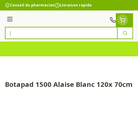
Aller au contenu
Conseil du pharmacien
Livraison rapide
Menu
Cherc
Rechercher
Botapad 1500 Alaise Blanc 120x 70cm