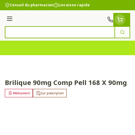
Aller au contenu
Conseil du pharmacien
Livraison rapide
Menu
Cherc
Rechercher
Brilique 90mg Comp Pell 168 X 90mg
Médicament
Sur prescription