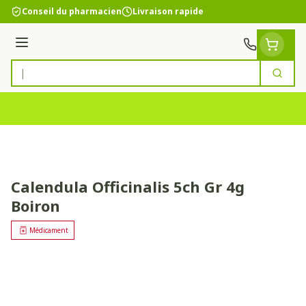
Aller au contenu
Conseil du pharmacien
Livraison rapide
Menu
Cherc
Rechercher
Calendula Officinalis 5ch Gr 4g
Boiron
Médicament