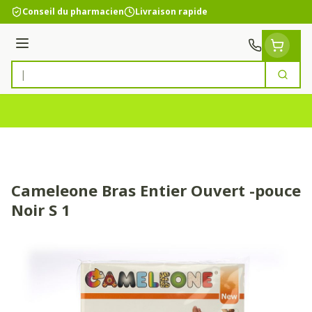
Aller au contenu
Conseil du pharmacien
Livraison rapide
Menu
Cherc
Rechercher
Cameleone Bras Entier Ouvert -pouce
Noir S 1