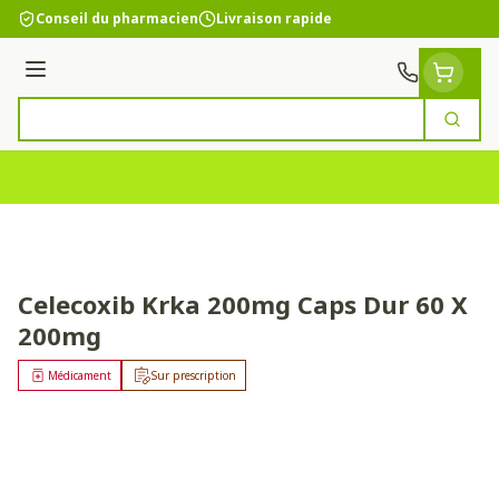
Aller au contenu
Conseil du pharmacien
Livraison rapide
Menu
Cherc
Rechercher
Celecoxib Krka 200mg Caps Dur 60 X
200mg
Médicament
Sur prescription