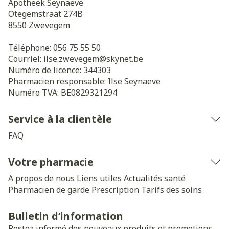
Apotheek Seynaeve
Otegemstraat 274B
8550
Zwevegem
Téléphone:
056 75 55 50
Courriel:
ilse.zwevegem@
skynet.be
Numéro de licence:
344303
Pharmacien responsable:
Ilse Seynaeve
Numéro TVA:
BE0829321294
Service à la clientèle
FAQ
Votre pharmacie
A propos de nous
Liens utiles
Actualités santé
Pharmacien de garde
Prescription
Tarifs des soins
Bulletin d’information
Restez informé des nouveaux produits et promotions