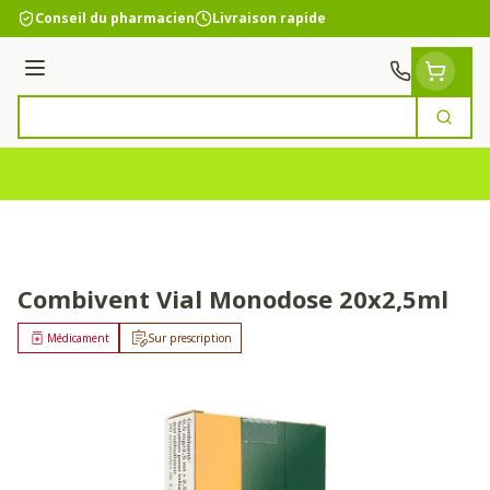
Aller au contenu
Conseil du pharmacien
Livraison rapide
Menu
Cherc
Rechercher
Combivent Vial Monodose 20x2,5ml
Médicament
Sur prescription