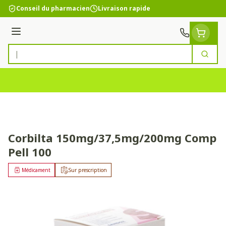
Aller au contenu
Conseil du pharmacien
Livraison rapide
Menu
Cherc
Rechercher
Corbilta 150mg/37,5mg/200mg Comp
Pell 100
Médicament
Sur prescription