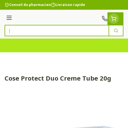
Aller au contenu
Conseil du pharmacien
Livraison rapide
Menu
Cherc
Rechercher
Cose Protect Duo Creme Tube 20g