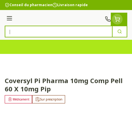
Aller au contenu
Conseil du pharmacien
Livraison rapide
Menu
Cherc
Rechercher
Coversyl Pi Pharma 10mg Comp Pell
60 X 10mg Pip
Médicament
Sur prescription