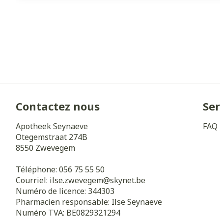
Contactez nous
Ser
Apotheek Seynaeve
FAQ
Otegemstraat 274B
8550
Zwevegem
Téléphone:
056 75 55 50
Courriel:
ilse.zwevegem@
skynet.be
Numéro de licence:
344303
Pharmacien responsable:
Ilse Seynaeve
Numéro TVA:
BE0829321294