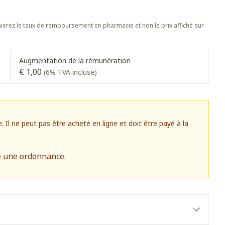
s
Afficher plus
 oiseaux
Soins des plaies
s
Afficher plus
erez le taux de remboursement en pharmacie et non le prix affiché sur
oins
Tests de diagnostic
stress
Puces et tiques
Gorge et bouche
Augmentation de la rémunération
Alcootest
€ 1,00
(6% TVA incluse)
Comprimés à sucer
Oreilles
hérapie -
Tensiomètre
uttes
Spray - solution
Bouche, gueule ou bec
aire
Bouchons d'oreilles
Test de cholestérol
ansements
Nettoyage des oreilles
Cardiofréquencemètre
l ne peut pas être acheté en ligne et doit être payé à la
 médicaux
Gouttes auriculaires
Afficher plus
s
e une ordonnance.
Matériel paramédical
 coagulant du
Hémorroïdes
ie
Respiration et oxygène
mie
Salle de bains