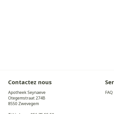
Cheveux
Piluliers et a
Soins du visa
Taches de pig
Peau sensible 
irritée
Peau mixte
Peau terne
Contactez nous
Ser
Afficher plus
Apotheek Seynaeve
FAQ
Otegemstraat 274B
8550
Zwevegem
Ronflement