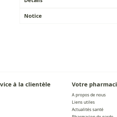
Détails
Ombres à paupières
Massage
Afficher plus
Notice
Afficher plu
ccessoires
Masques chirurgique
ge
Compléments
Répulsifs 
nutritionnels
mentation
- peau
vice à la clientèle
Votre pharmac
A propos de nous
Liens utiles
Actualités santé
Autobronzants
Rasage
Pharmacien de garde