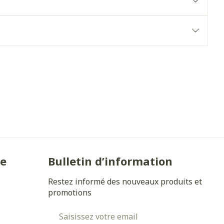
Yeux
s
Afficher plus
anti-insectes
Senteur
ie
Bulletin d’information
Restez informé des nouveaux produits et
promotions
Adresse mail
CBD