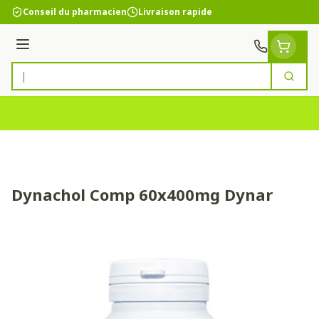
Aller au contenu
Conseil du pharmacien
Livraison rapide
Menu
Cherc
Rechercher
Dynachol Comp 60x400mg Dynar