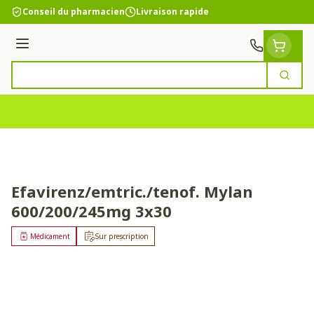
Aller au contenu
Conseil du pharmacien
Livraison rapide
Menu
Cherc
Rechercher
Efavirenz/emtric./tenof. Mylan
600/200/245mg 3x30
Médicament
Sur prescription