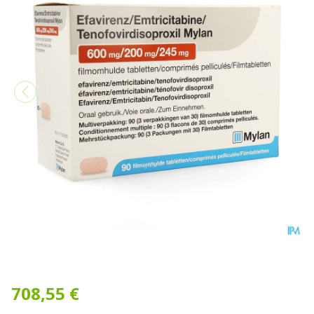
Efavirenz/emtric./tenof. M
708,55 €