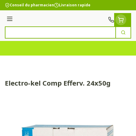
Aller au contenu
Conseil du pharmacien
Livraison rapide
Menu
Cherc
Rechercher
Electro-kel Comp Efferv. 24x50g