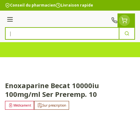
Aller au contenu
Conseil du pharmacien
Livraison rapide
Menu
Cherc
Rechercher
Enoxaparine Becat 10000iu
100mg/ml Ser Preremp. 10
Médicament
Sur prescription