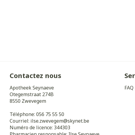
Cheveux
Piluliers et a
Soins du visa
Taches de pig
Peau sensible 
irritée
Contactez nous
Ser
Peau mixte
Apotheek Seynaeve
FAQ
Peau terne
Otegemstraat 274B
8550
Zwevegem
Afficher plus
Téléphone:
056 75 55 50
Courriel:
ilse.zwevegem@
skynet.be
Numéro de licence:
344303
Ronflement
Pharmacien responsable:
Ilse Seynaeve