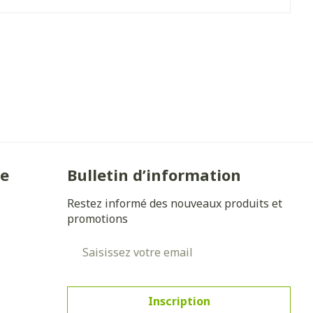
Yeux
s
Afficher plus
anti-insectes
Senteur
ie
Bulletin d’information
Restez informé des nouveaux produits et
promotions
Adresse mail
CBD
Inscription