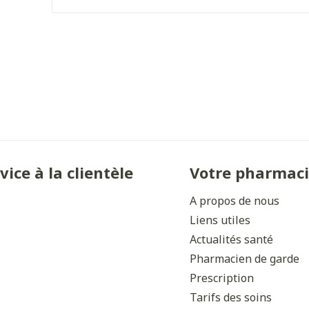
Ombres à paupières
Massage
Afficher plus
Afficher plu
ccessoires
Masques chirurgique
ge
Compléments
Répulsifs 
nutritionnels
mentation
- peau
vice à la clientèle
Votre pharmac
A propos de nous
Liens utiles
Actualités santé
Pharmacien de garde
Prescription
Autobronzants
Tarifs des soins
Rasage