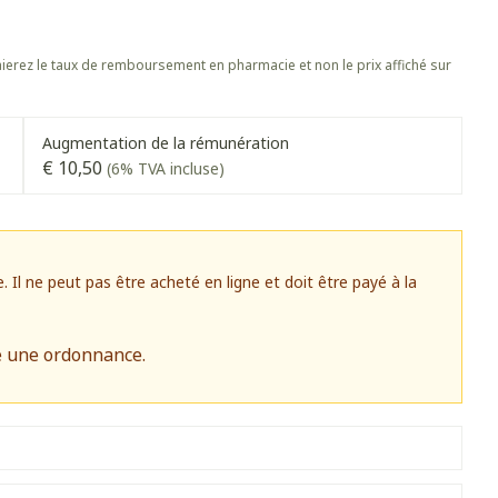
s
Afficher plus
 oiseaux
Soins des plaies
s
Afficher plus
erez le taux de remboursement en pharmacie et non le prix affiché sur
oins
Tests de diagnostic
stress
Puces et tiques
Gorge et bouche
Alcootest
Augmentation de la rémunération
Comprimés à sucer
Oreilles
€ 10,50
(6% TVA incluse)
hérapie -
Tensiomètre
uttes
Spray - solution
Bouche, gueule ou bec
aire
Bouchons d'oreilles
Test de cholestérol
ansements
Nettoyage des oreilles
Cardiofréquencemètre
 médicaux
l ne peut pas être acheté en ligne et doit être payé à la
Gouttes auriculaires
Afficher plus
s
e une ordonnance.
Matériel paramédical
 coagulant du
Hémorroïdes
ie
Respiration et oxygène
mie
Salle de bains