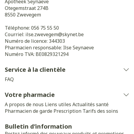
Apotheek Seynaeve
Otegemstraat 274B
8550
Zwevegem
Téléphone:
056 75 55 50
Courriel:
ilse.zwevegem@
skynet.be
Numéro de licence:
344303
Pharmacien responsable:
Ilse Seynaeve
Numéro TVA:
BE0829321294
Service à la clientèle
FAQ
Votre pharmacie
A propos de nous
Liens utiles
Actualités santé
Pharmacien de garde
Prescription
Tarifs des soins
Bulletin d’information
Restez informé des nouveaux produits et promotions