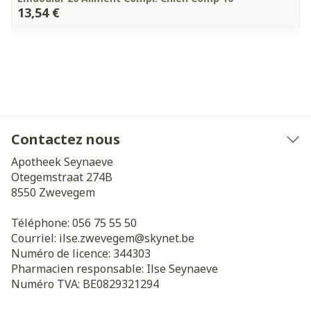
13,54 €
Contactez nous
Apotheek Seynaeve
Otegemstraat 274B
8550
Zwevegem
Téléphone:
056 75 55 50
Courriel:
ilse.zwevegem@
skynet.be
Numéro de licence:
344303
Pharmacien responsable:
Ilse Seynaeve
Numéro TVA:
BE0829321294