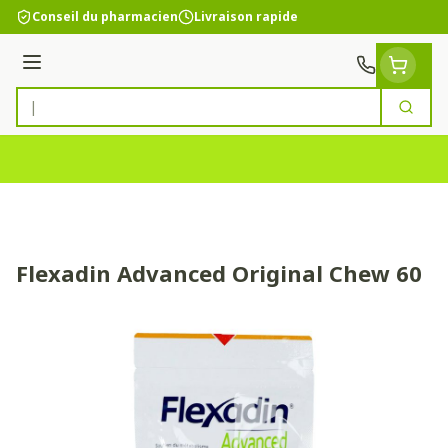
Aller au contenu
Conseil du pharmacien
Livraison rapide
Menu
Cherc
Rechercher
Flexadin Advanced Original Chew 60