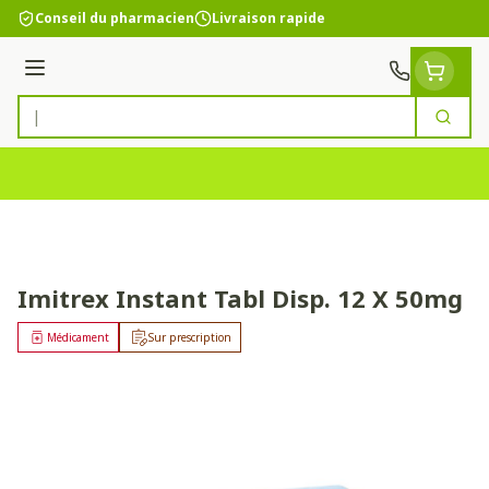
Aller au contenu
Conseil du pharmacien
Livraison rapide
Menu
Cherc
Rechercher
Imitrex Instant Tabl Disp. 12 X 50mg
Médicament
Sur prescription