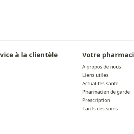
Ombres à paupières
Massage
Afficher plus
Afficher plu
ccessoires
Masques chirurgique
ge
Compléments
Répulsifs 
nutritionnels
vice à la clientèle
Votre pharmac
mentation
- peau
A propos de nous
Liens utiles
Actualités santé
Pharmacien de garde
Prescription
Tarifs des soins
Autobronzants
Rasage