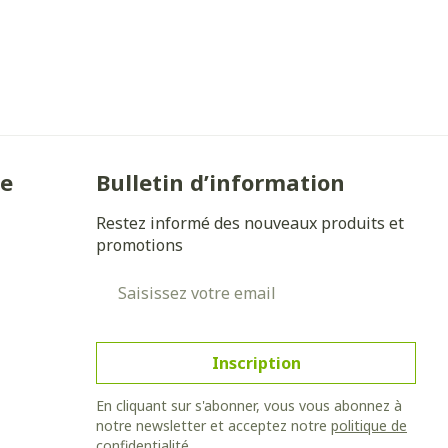
Yeux
s
Afficher plus
anti-insectes
Senteur
ie
Bulletin d’information
Restez informé des nouveaux produits et
promotions
Adresse mail
Inscription
En cliquant sur s'abonner, vous vous abonnez à
notre newsletter et acceptez notre
politique de
CBD
confidentialité
.