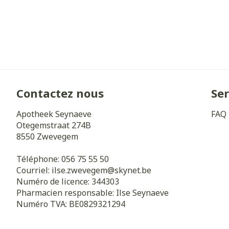
Cheveux
Piluliers et a
Soins du visa
Contactez nous
Ser
Taches de pig
Peau sensible 
Apotheek Seynaeve
FAQ
irritée
Otegemstraat 274B
8550
Zwevegem
Peau mixte
Téléphone:
056 75 55 50
Peau terne
Courriel:
ilse.zwevegem@
skynet.be
Afficher plus
Numéro de licence:
344303
Pharmacien responsable:
Ilse Seynaeve
Numéro TVA:
BE0829321294
Ronflement