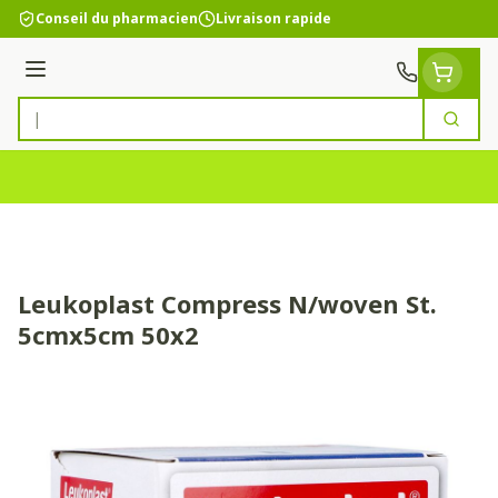
Aller au contenu
Conseil du pharmacien
Livraison rapide
Menu
Cherc
Rechercher
Leukoplast Compress N/woven St.
5cmx5cm 50x2