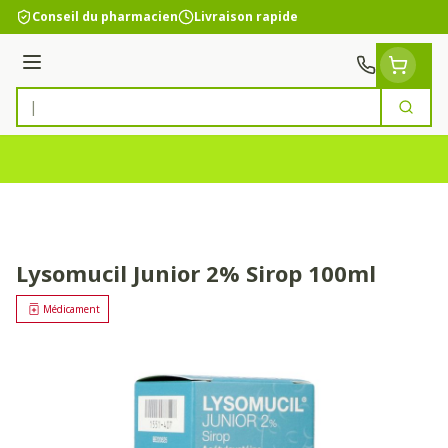
Aller au contenu
Conseil du pharmacien
Livraison rapide
Menu
Cherc
Rechercher
Lysomucil Junior 2% Sirop 100ml
Médicament