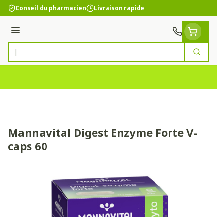
Aller au contenu
Conseil du pharmacien
Livraison rapide
Menu
Cherc
Rechercher
Mannavital Digest Enzyme Forte V-
caps 60