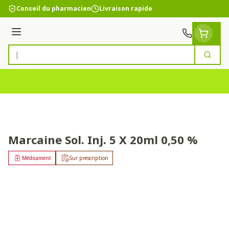
Aller au contenu
Conseil du pharmacien
Livraison rapide
Menu
Cherc
Rechercher
Marcaine Sol. Inj. 5 X 20ml 0,50 %
Médicament
Sur prescription