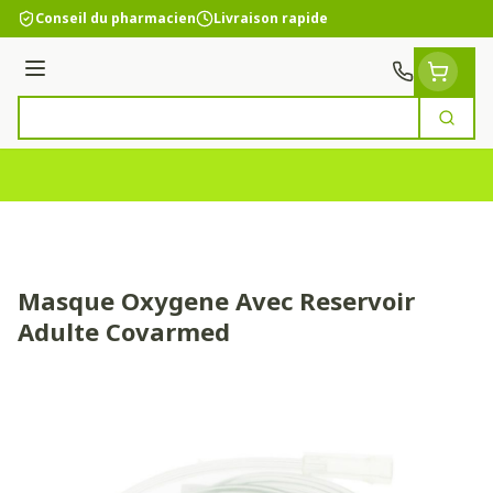
Aller au contenu
Conseil du pharmacien
Livraison rapide
Menu
Cherc
Rechercher
Masque Oxygene Avec Reservoir
Adulte Covarmed