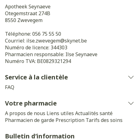
Apotheek Seynaeve
Otegemstraat 274B
8550
Zwevegem
Téléphone:
056 75 55 50
Courriel:
ilse.zwevegem@
skynet.be
Numéro de licence:
344303
Pharmacien responsable:
Ilse Seynaeve
Numéro TVA:
BE0829321294
Service à la clientèle
FAQ
Votre pharmacie
A propos de nous
Liens utiles
Actualités santé
Pharmacien de garde
Prescription
Tarifs des soins
Bulletin d’information