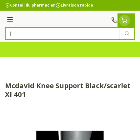
Aller au contenu
Conseil du pharmacien
Livraison rapide
Menu
Cherc
Rechercher
Mcdavid Knee Support Black/scarlet
Xl 401