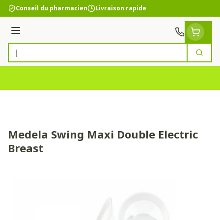
Aller au contenu
Conseil du pharmacien
Livraison rapide
Menu
Cherc
Rechercher
Medela Swing Maxi Double Electric
Breast