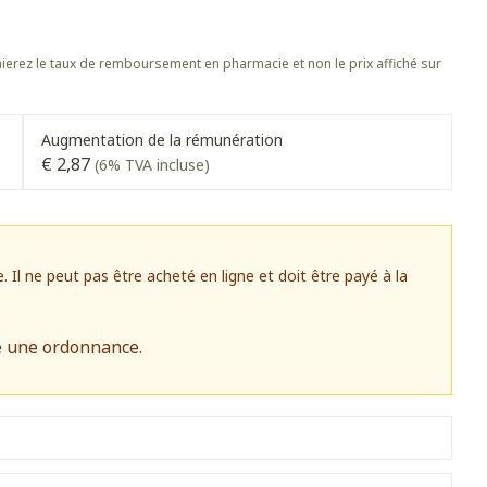
s
Afficher plus
 oiseaux
Soins des plaies
s
Afficher plus
erez le taux de remboursement en pharmacie et non le prix affiché sur
oins
Tests de diagnostic
stress
Puces et tiques
Gorge et bouche
Alcootest
Augmentation de la rémunération
Comprimés à sucer
Oreilles
€ 2,87
(6% TVA incluse)
hérapie -
Tensiomètre
uttes
Spray - solution
Bouche, gueule ou bec
aire
Bouchons d'oreilles
Test de cholestérol
ansements
Nettoyage des oreilles
Cardiofréquencemètre
 médicaux
l ne peut pas être acheté en ligne et doit être payé à la
Gouttes auriculaires
Afficher plus
s
e une ordonnance.
Matériel paramédical
 coagulant du
Hémorroïdes
ie
Respiration et oxygène
mie
Salle de bains