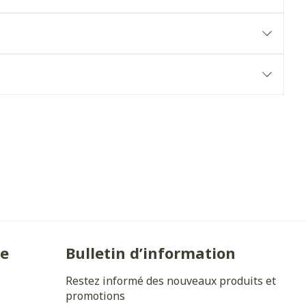
Yeux
s
Afficher plus
anti-insectes
Senteur
ie
Bulletin d’information
Restez informé des nouveaux produits et
CBD
promotions