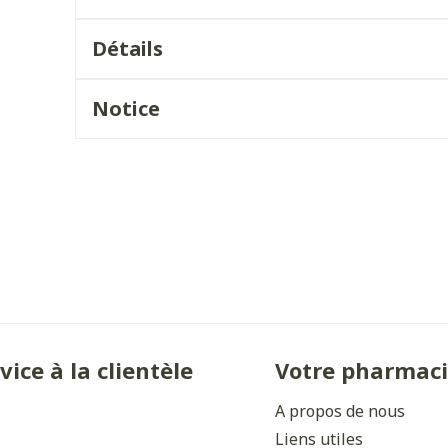
Ombres à paupières
Massage
Afficher plus
Détails
Afficher plu
ccessoires
Masques chirurgique
Notice
ge
Compléments
Répulsifs 
nutritionnels
mentation
- peau
vice à la clientèle
Votre pharmac
A propos de nous
Autobronzants
Rasage
Liens utiles