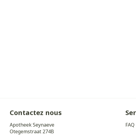
Cheveux
Piluliers et a
Soins du visa
Taches de pig
Peau sensible 
irritée
Peau mixte
Peau terne
Afficher plus
Contactez nous
Ser
Apotheek Seynaeve
FAQ
Ronflement
Otegemstraat 274B