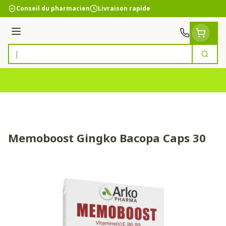
Aller au contenu
Conseil du pharmacien
Livraison rapide
Menu
Cherc
Rechercher
Memoboost Gingko Bacopa Caps 30