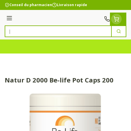
Aller au contenu
Conseil du pharmacien
Livraison rapide
Menu
Cherc
Rechercher
Natur D 2000 Be-life Pot Caps 200