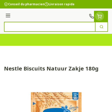
Aller au contenu
Conseil du pharmacien
Livraison rapide
Menu
Cherc
Rechercher
Nestle Biscuits Natuur Zakje 180g