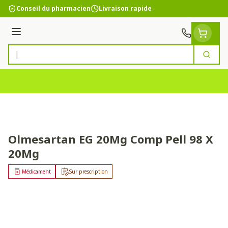
Aller au contenu
Conseil du pharmacien
Livraison rapide
Menu
Cherc
Rechercher
Olmesartan EG 20Mg Comp Pell 98 X
20Mg
Médicament
Sur prescription