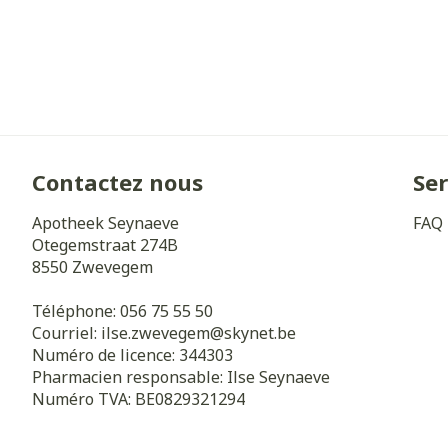
Cheveux
Piluliers et a
Soins du visa
Contactez nous
Ser
Taches de pig
Peau sensible 
Apotheek Seynaeve
FAQ
irritée
Otegemstraat 274B
8550
Zwevegem
Peau mixte
Téléphone:
056 75 55 50
Peau terne
Courriel:
ilse.zwevegem@
skynet.be
Afficher plus
Numéro de licence:
344303
Pharmacien responsable:
Ilse Seynaeve
Numéro TVA:
BE0829321294
Ronflement