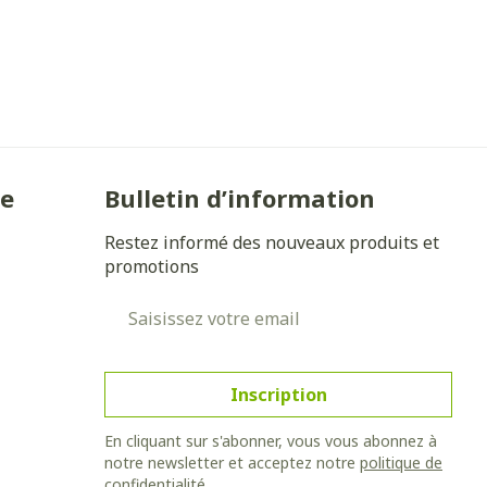
Yeux
s
Afficher plus
anti-insectes
Senteur
ie
Bulletin d’information
Restez informé des nouveaux produits et
promotions
Adresse mail
Inscription
En cliquant sur s'abonner, vous vous abonnez à
notre newsletter et acceptez notre
politique de
CBD
confidentialité
.