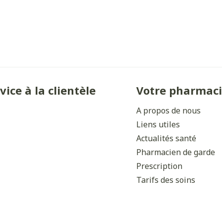
Ombres à paupières
Massage
Afficher plus
Afficher plu
ccessoires
Masques chirurgique
ge
Compléments
Répulsifs 
nutritionnels
vice à la clientèle
Votre pharmac
mentation
- peau
A propos de nous
Liens utiles
Actualités santé
Pharmacien de garde
Prescription
Tarifs des soins
Autobronzants
Rasage