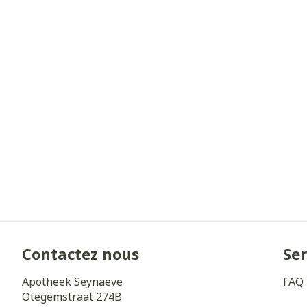
Cheveux
Piluliers et a
Soins du visa
Taches de pig
Peau sensible 
irritée
Peau mixte
Peau terne
Afficher plus
Contactez nous
Ser
Apotheek Seynaeve
FAQ
Ronflement
Otegemstraat 274B