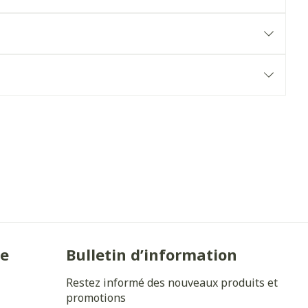
Yeux
s
Afficher plus
anti-insectes
Senteur
ie
Bulletin d’information
Restez informé des nouveaux produits et
CBD
promotions