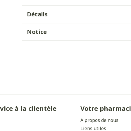
Ombres à paupières
Massage
Afficher plus
Détails
Afficher plu
ccessoires
Masques chirurgique
Notice
ge
Compléments
Répulsifs 
nutritionnels
mentation
- peau
vice à la clientèle
Votre pharmac
A propos de nous
Autobronzants
Rasage
Liens utiles