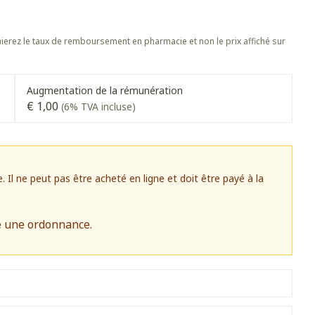
s
Afficher plus
 oiseaux
Soins des plaies
s
Afficher plus
erez le taux de remboursement en pharmacie et non le prix affiché sur
oins
Tests de diagnostic
stress
Puces et tiques
Gorge et bouche
Alcootest
Augmentation de la rémunération
Comprimés à sucer
Oreilles
€ 1,00
(6% TVA incluse)
hérapie -
Tensiomètre
uttes
Spray - solution
Bouche, gueule ou bec
aire
Bouchons d'oreilles
Test de cholestérol
ansements
Nettoyage des oreilles
Cardiofréquencemètre
 médicaux
l ne peut pas être acheté en ligne et doit être payé à la
Gouttes auriculaires
Afficher plus
s
e une ordonnance.
Matériel paramédical
 coagulant du
Hémorroïdes
ie
Respiration et oxygène
mie
Salle de bains