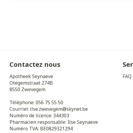
Contactez nous
Ser
Apotheek Seynaeve
FAQ
Otegemstraat 274B
8550
Zwevegem
Téléphone:
056 75 55 50
Courriel:
ilse.zwevegem@
skynet.be
Numéro de licence:
344303
Pharmacien responsable:
Ilse Seynaeve
Numéro TVA:
BE0829321294