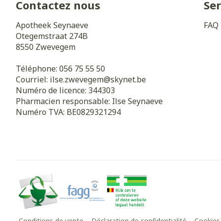
Contactez nous
Ser
Apotheek Seynaeve
FAQ
Cheveux
Otegemstraat 274B
Piluliers et a
8550
Zwevegem
Téléphone:
056 75 55 50
Soins du visa
Courriel:
ilse.zwevegem@
skynet.be
Numéro de licence:
344303
Taches de pig
Pharmacien responsable:
Ilse Seynaeve
Peau sensible 
Numéro TVA:
BE0829321294
irritée
Peau mixte
Peau terne
Afficher plus
Ronflement
Conditions de vente
Déclaration de confidentialité
Cookies