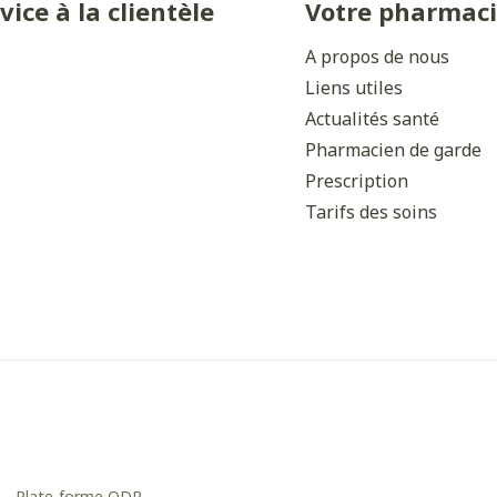
vice à la clientèle
Votre pharmac
Ombres à paupières
Massage
Afficher plus
A propos de nous
Afficher plu
Liens utiles
ccessoires
Masques chirurgique
Actualités santé
Pharmacien de garde
ge
Compléments
Répulsifs 
Prescription
nutritionnels
mentation
Tarifs des soins
- peau
Autobronzants
Rasage
Plate-forme ODR