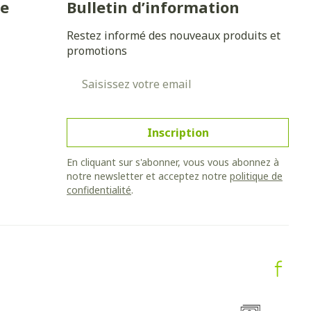
ie
Bulletin d’information
Yeux
Restez informé des nouveaux produits et
s
Afficher plus
promotions
Adresse mail
anti-insectes
Senteur
Inscription
En cliquant sur s'abonner, vous vous abonnez à
notre newsletter et acceptez notre
politique de
confidentialité
.
CBD