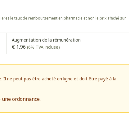
s
Afficher plus
 oiseaux
Soins des plaies
s
Afficher plus
erez le taux de remboursement en pharmacie et non le prix affiché sur
oins
Tests de diagnostic
stress
Puces et tiques
Gorge et bouche
Alcootest
Augmentation de la rémunération
Comprimés à sucer
Oreilles
€ 1,96
(6% TVA incluse)
hérapie -
Tensiomètre
uttes
Spray - solution
Bouche, gueule ou bec
aire
Bouchons d'oreilles
Test de cholestérol
ansements
Nettoyage des oreilles
Cardiofréquencemètre
 médicaux
l ne peut pas être acheté en ligne et doit être payé à la
Gouttes auriculaires
Afficher plus
s
e une ordonnance.
Matériel paramédical
 coagulant du
Hémorroïdes
ie
Respiration et oxygène
mie
Salle de bains