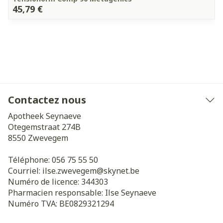
45,79 €
Contactez nous
Apotheek Seynaeve
Otegemstraat 274B
8550
Zwevegem
Téléphone:
056 75 55 50
Courriel:
ilse.zwevegem@
skynet.be
Numéro de licence:
344303
Pharmacien responsable:
Ilse Seynaeve
Numéro TVA:
BE0829321294