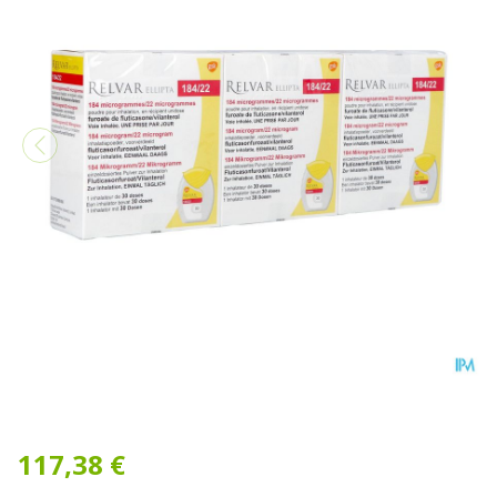
Relvar Ellipta 184/22mcg Pd
117,38 €