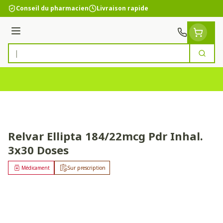
Aller au contenu
Conseil du pharmacien
Livraison rapide
Menu
Cherc
Rechercher
Relvar Ellipta 184/22mcg Pdr Inhal.
3x30 Doses
Médicament
Sur prescription