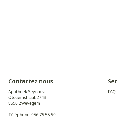
Cheveux
Piluliers et a
Soins du visa
Taches de pig
Peau sensible 
irritée
Peau mixte
Contactez nous
Ser
Peau terne
Afficher plus
Apotheek Seynaeve
FAQ
Otegemstraat 274B
8550
Zwevegem
Ronflement
Téléphone:
056 75 55 50