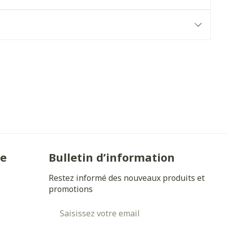
Yeux
s
Afficher plus
anti-insectes
Senteur
ie
Bulletin d’information
Restez informé des nouveaux produits et
promotions
Adresse mail
CBD