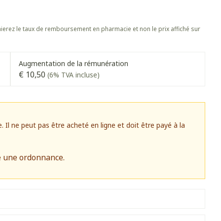
s
Afficher plus
 oiseaux
Soins des plaies
s
Afficher plus
erez le taux de remboursement en pharmacie et non le prix affiché sur
oins
Tests de diagnostic
stress
Puces et tiques
Gorge et bouche
Alcootest
Augmentation de la rémunération
Comprimés à sucer
Oreilles
€ 10,50
(6% TVA incluse)
hérapie -
Tensiomètre
uttes
Spray - solution
Bouche, gueule ou bec
aire
Bouchons d'oreilles
Test de cholestérol
ansements
Nettoyage des oreilles
Cardiofréquencemètre
 médicaux
l ne peut pas être acheté en ligne et doit être payé à la
Gouttes auriculaires
Afficher plus
s
e une ordonnance.
Matériel paramédical
 coagulant du
Hémorroïdes
ie
Respiration et oxygène
mie
Salle de bains