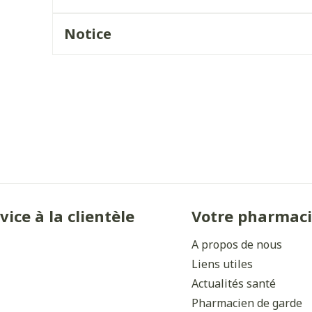
Ombres à paupières
Massage
Afficher plus
Notice
Afficher plu
ccessoires
Masques chirurgique
ge
Compléments
Répulsifs 
nutritionnels
mentation
- peau
vice à la clientèle
Votre pharmac
A propos de nous
Liens utiles
Actualités santé
Autobronzants
Rasage
Pharmacien de garde