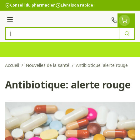
Aller au contenu
Conseil du pharmacien
Livraison rapide
Menu
Cherc
Rechercher
Accueil
/
Nouvelles de la santé
/
Antibiotique: alerte rouge
Antibiotique: alerte rouge